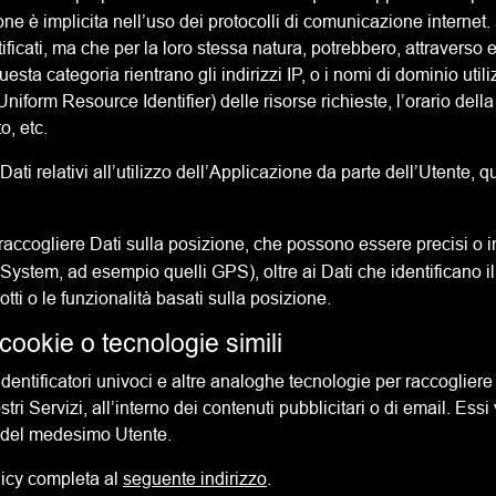
one è implicita nell’uso dei protocolli di comunicazione internet.
tificati, ma che per la loro stessa natura, potrebbero, attraverso
 questa categoria rientrano gli indirizzi IP, o i nomi di dominio uti
Uniform Resource Identifier) delle risorse richieste, l’orario della 
o, etc.
ti relativi all’utilizzo dell’Applicazione da parte dell’Utente, q
 raccogliere Dati sulla posizione, che possono essere precisi o i
tem, ad esempio quelli GPS), oltre ai Dati che identificano il ri
ti o le funzionalità basati sulla posizione.
 cookie o tecnologie simili
tificatori univoci e altre analoghe tecnologie per raccogliere D
ostri Servizi, all’interno dei contenuti pubblicitari o di email. E
ta del medesimo Utente.
licy completa al
seguente indirizzo
.