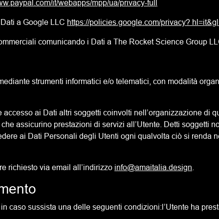
www.paypal.com/it/webapps/mpp/ua/privacy-full
i Dati a Google LLC
https://policies.google.com/privacy? hl=it&gl
 commerciali comunicando i Dati a The Rocket Science Group L
 mediante strumenti informatici e/o telematici, con modalità orga
ere accesso ai Dati altri soggetti coinvolti nell’organizzazione d
 o che assicurino prestazioni di servizi all’Utente. Detti soggetti
dere ai Dati Personali degli Utenti ogni qualvolta ciò si renda
 richiesto via email all’indirizzo
info@amaitalia.design
.
amento
nte in caso sussista una delle seguenti condizioni:l’Utente ha presta