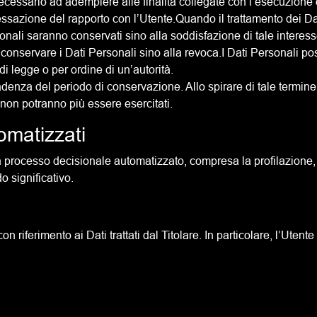
 necessario ad adempiere alle finalità collegate con l’esecuzione di
essazione del rapporto con l’Utente.Quando il trattamento dei Da
rsonali saranno conservati sino alla soddisfazione di tale interes
̀ conservare i Dati Personali sino alla revoca.I Dati Personali p
 legge o per ordine di un’autorità.
adenza del periodo di conservazione. Allo spirare di tale termine 
ti non potranno più essere esercitati.
omatizzati
un processo decisionale automatizzato, compresa la profilazione, 
 significativo.
n riferimento ai Dati trattati dal Titolare. In particolare, l’Utente ha