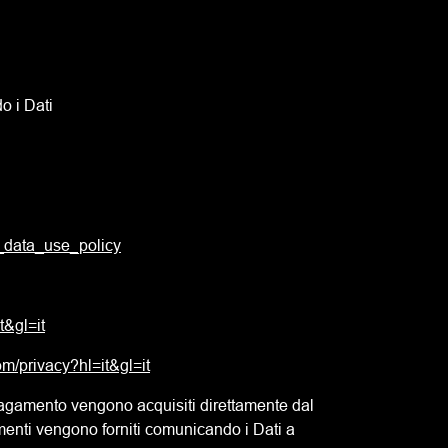
o i Dati
l_data_use_policy
t&gl=it
om/privacy?hl=it&gl=it
il pagamento vengono acquisiti direttamente dal
menti vengono forniti comunicando i Dati a