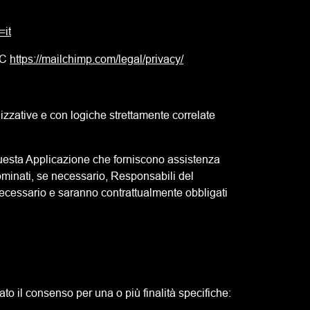
=it
LC
https://mailchimp.com/legal/privacy/
nizzative e con logiche strettamente correlate
i questa Applicazione che forniscono assistenza
 nominati, se necessario, Responsabili del
 necessario e saranno contrattualmente obbligati
to il consenso per una o più finalità specifiche: